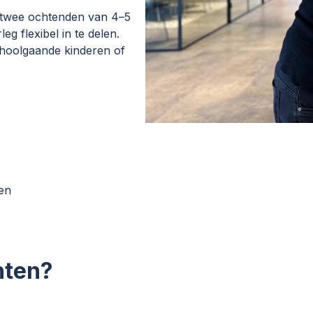
n twee ochtenden van 4–5
eg flexibel in te delen.
choolgaande kinderen of
ken
hten?