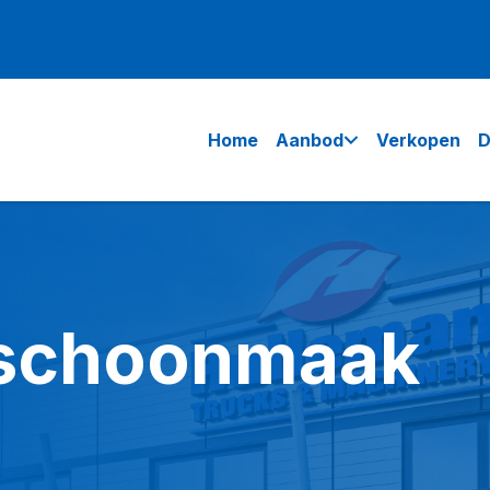
Home
Aanbod
Verkopen
D
schoonmaak