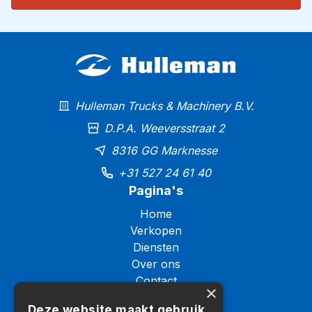
Hulleman Trucks & Machinery B.V.
D.P.A. Weeversstraat 2
8316 GG Marknesse
+31 527 24 61 40
Pagina's
Home
Verkopen
Diensten
Over ons
Contact
×
Logistiek
Deze website maakt gebruik