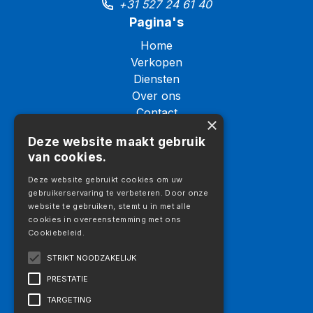
+31 527 24 61 40
Pagina's
Home
Verkopen
Diensten
Over ons
Contact
×
Logistiek
Deze website maakt gebruik
Galerij
van cookies.
Vacatures
Aanbod
Deze website gebruikt cookies om uw
gebruikerservaring te verbeteren. Door onze
Aanbod
website te gebruiken, stemt u in met alle
Vrachtwagens
cookies in overeenstemming met ons
Cookiebeleid.
Trekkers
Opleggers
STRIKT NOODZAKELIJK
Machines
PRESTATIE
Aanbouwdelen
TARGETING
Openingstijden