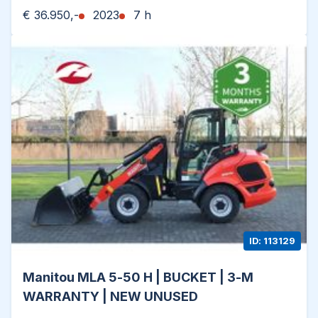
8316 GG Marknesse - Holland
€ 36.950,-
2023
7 h
ID: 113129
Manitou MLA 5-50 H | BUCKET | 3-M
WARRANTY | NEW UNUSED