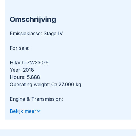
Omschrijving
Emissieklasse: Stage IV
For sale:
Hitachi ZW330-6
Year: 2018
Hours: 5.888
Operating weight: Ca.27.000 kg
Engine & Transmission:
Cummins QSL9
Bekijk meer
Power: 212 kW / 284 HP
Displacement: 8.900 cc
Max speed: 40 km\h
Emissions: Stage IV / Tier 4F