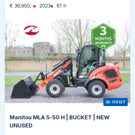
€ 36.950,-
2023
61 h
ID: 113127
Manitou MLA 5-50 H | BUCKET | NEW
UNUSED