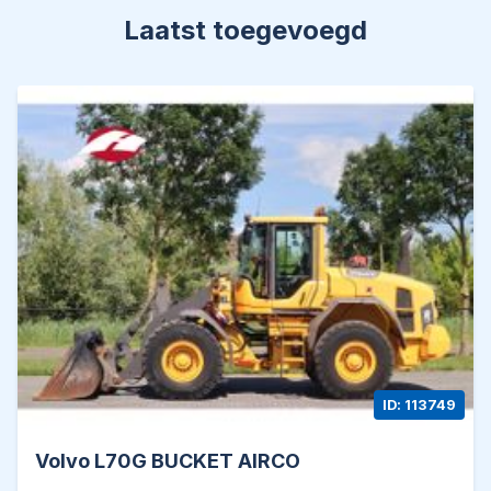
CE-Certified
Laatst toegevoegd
General information & options:
Central lubrication
Joystick steering
Ride Control
Weight system
Bucket
Fire suppression system
Camera
LED working lights
Airconditioning / climate control
Radio
Heated mirrors
Heated seat
ID: 113749
LED working lights
Volvo L70G BUCKET AIRCO
Tires: