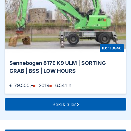
ID: 113840
Sennebogen 817E K9 ULM | SORTING
GRAB | BSS | LOW HOURS
€ 79.500,-
2019
6.541 h
Bekijk alles