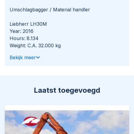
Umschlagbagger / Material handler
Liebherr LH30M
Year: 2016
Hours: 8.134
Weight: C.A. 32.000 kg
Bekijk meer
Engine and transmission:
Liebherr D934
4-cylinder diesel
Power 200 kW / 272 HP
Capacity: 7.01 liter
Laatst toegevoegd
Emissions: Stage IV / Tier 4F
Undercarriage:
Tripple grouser plates
Plates: 50%
Sprocket: 75%