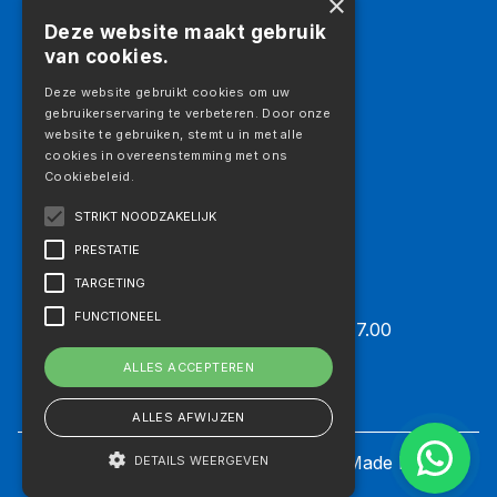
×
Logistiek
Deze website maakt gebruik
Galerij
van cookies.
Vacatures
Aanbod
Deze website gebruikt cookies om uw
gebruikerservaring te verbeteren. Door onze
Aanbod
website te gebruiken, stemt u in met alle
Vrachtwagens
cookies in overeenstemming met ons
Cookiebeleid.
Trekkers
Opleggers
STRIKT NOODZAKELIJK
Machines
PRESTATIE
Aanbouwdelen
TARGETING
Openingstijden
FUNCTIONEEL
Maandag t/m vrijdag 07.30 – 17.00
Zaterdag: Op afspraak
ALLES ACCEPTEREN
Zondag: Gesloten
ALLES AFWIJZEN
Privacyverklaring
|
Cookie Settings
| Made by
TNL
DETAILS WEERGEVEN
Business