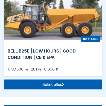
ID: 114102
BELL B25E | LOW HOURS | GOOD
CONDITION | CE & EPA
€ 97.500,-
2017
8.896 h
Bekijk alles