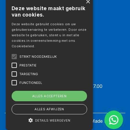
×
Logistiek
Deze website maakt gebruik
Galerij
van cookies.
Vacatures
Aanbod
Deze website gebruikt cookies om uw
gebruikerservaring te verbeteren. Door onze
Aanbod
website te gebruiken, stemt u in met alle
Vrachtwagens
cookies in overeenstemming met ons
Cookiebeleid.
Trekkers
Opleggers
STRIKT NOODZAKELIJK
Machines
PRESTATIE
Aanbouwdelen
TARGETING
Openingstijden
FUNCTIONEEL
Maandag t/m vrijdag 07.30 – 17.00
Zaterdag: Op afspraak
ALLES ACCEPTEREN
Zondag: Gesloten
ALLES AFWIJZEN
Privacyverklaring
|
Cookie Settings
| Made by
TNL
DETAILS WEERGEVEN
Business