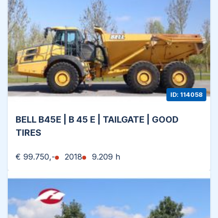
Office: 0031-527246140
E-mail: info@hulleman.com
Web: www.hulleman.com
Hulleman Trucks & Machinery B.V.
D.P.A. Weeversstraat 2
8316 GG Marknesse – Holland
ID: 114058
BELL B45E | B 45 E | TAILGATE | GOOD
TIRES
€ 99.750,-
2018
9.209 h