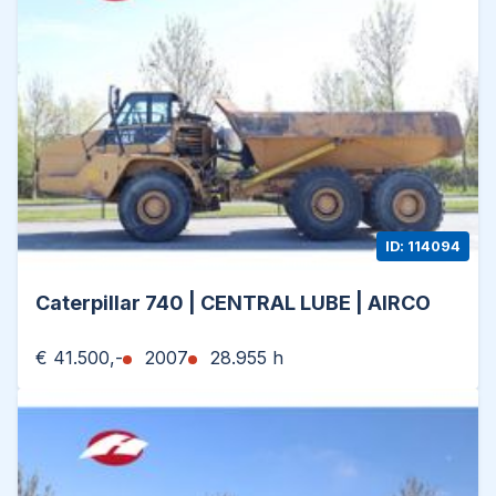
180-degree rotating dumper
180-degree rotating seat
LED working lights
Rubber tracks
ROPS
Cabin heater
Description:
Brand new Messersi TC350D. This machine has
ID: 114094
only 12 hours. Ready for work!
Caterpillar 740 | CENTRAL LUBE | AIRCO
Of course, we have more pictures and
information available, and we are looking forward
€ 41.500,-
2007
28.955 h
to helping you.
Worldwide delivery is possible!
For more information, please contact