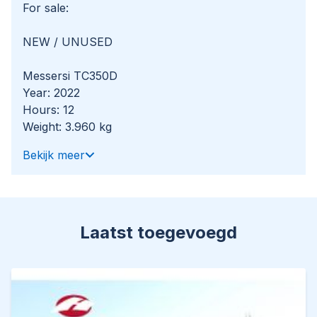
For sale:
NEW / UNUSED
Messersi TC350D
Year: 2022
Hours: 12
Weight: 3.960 kg
Loading capacity: 3.500 kg
Bekijk meer
Bucket capacity: 1.88 m3
Engine:
Kubota V2403M-CR
Power: 43 kW / 58 HP
Laatst toegevoegd
Top speed: 11 km/h
Cylinders: 4
Displacement: 2.434 cc
Specification: