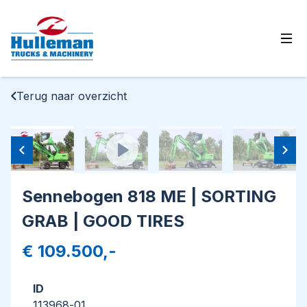
Ope
Terug naar overzicht
Sennebogen 818 ME | SORTING
GRAB | GOOD TIRES
€ 109.500,-
ID
113968-01