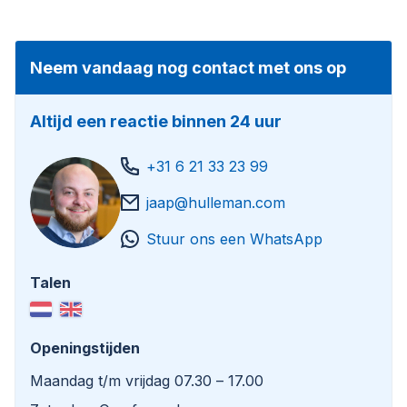
Emissions: Stage IV
Ad blue
Max speed: 20km
Neem vandaag nog contact met ons op
EPA
2-stage power shift transmission
Altijd een reactie binnen 24 uur
Undercarriage:
4-pointed outriggers
+31 6 21 33 23 99
2x toolbox
jaap@hulleman.com
Tyres: 10.00-20 85%
Stuur ons een WhatsApp
Upper carriage:
Elevating cabin
Talen
Demarec DRG-19
All hydraulic functions
Check valves on all cylinders
Openingstijden
Led working lights
Central grease system
Maandag t/m vrijdag 07.30 – 17.00
Rotating beacon on roof