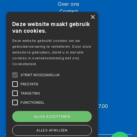
8316 GG Marknesse – Holland
Over ons
Contact
×
Logistiek
Deze website maakt gebruik
Galerij
van cookies.
Vacatures
Aanbod
Deze website gebruikt cookies om uw
gebruikerservaring te verbeteren. Door onze
Aanbod
website te gebruiken, stemt u in met alle
Vrachtwagens
cookies in overeenstemming met ons
Cookiebeleid.
Trekkers
Opleggers
STRIKT NOODZAKELIJK
Machines
PRESTATIE
Aanbouwdelen
TARGETING
Openingstijden
FUNCTIONEEL
Maandag t/m vrijdag 07.30 – 17.00
Zaterdag: Op afspraak
ALLES ACCEPTEREN
Zondag: Gesloten
ALLES AFWIJZEN