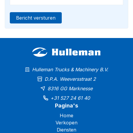
Height: 3.55 m
Description:
Bericht versturen
This Sennebogen is in excellent condition. Optical
and technical well maintained. Ready for work!
Of course, we have more pictures and
information available, and we are looking forward
to helping you.
Hulleman Trucks & Machinery B.V.
Worldwide delivery is possible!
D.P.A. Weeversstraat 2
For more information, please contact:
8316 GG Marknesse
Office: 0031-527246140
+31 527 24 61 40
E-mail: info@hulleman.com
Pagina's
Web: www.hulleman.com
Home
Hulleman Trucks & Machinery B.V.
Verkopen
D.P.A. Weeversstraat 2
Diensten