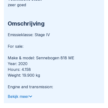
zeer goed
Omschrijving
Emissieklasse: Stage IV
For sale:
Make & model: Sennebogen 818 ME
Year: 2020
Hours: 4.158
Weight: 19.900 kg
Engine and transmission:
Cummins QSB4.5
Bekijk meer
4-cylinder turbo diesel
Power: 97 kW / 132 HP