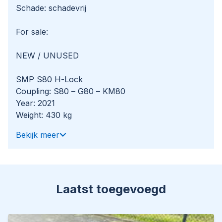
Schade: schadevrij
For sale:
NEW / UNUSED
SMP S80 H-Lock
Coupling: S80 – G80 – KM80
Year: 2021
Weight: 430 kg
Serial number: 193025-1
Bekijk meer
This quick coupler can be used on machines from
25 to 43 ton.
Of course, we have more pictures and
Laatst toegevoegd
information available, and we are looking forward
to helping you.