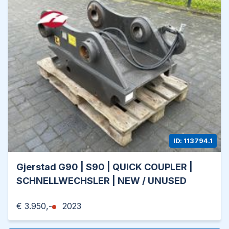
Worldwide delivery is possible!
For more information, please contact:
Office: 0031-527246140
E-mail: info@hulleman.com
Web: www.hulleman.com
ID: 113794.1
Gjerstad G90 | S90 | QUICK COUPLER |
SCHNELLWECHSLER | NEW / UNUSED
€ 3.950,-
2023