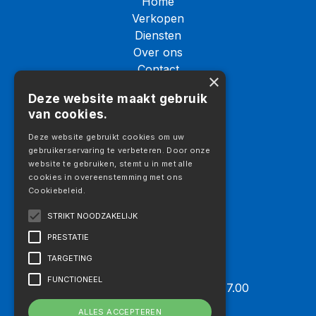
Home
Verkopen
Diensten
Over ons
Contact
×
Logistiek
Deze website maakt gebruik
Galerij
van cookies.
Vacatures
Aanbod
Deze website gebruikt cookies om uw
gebruikerservaring te verbeteren. Door onze
Aanbod
website te gebruiken, stemt u in met alle
Vrachtwagens
cookies in overeenstemming met ons
Cookiebeleid.
Trekkers
Opleggers
STRIKT NOODZAKELIJK
Machines
PRESTATIE
Aanbouwdelen
TARGETING
Openingstijden
FUNCTIONEEL
Maandag t/m vrijdag 07.30 – 17.00
Zaterdag: Op afspraak
ALLES ACCEPTEREN