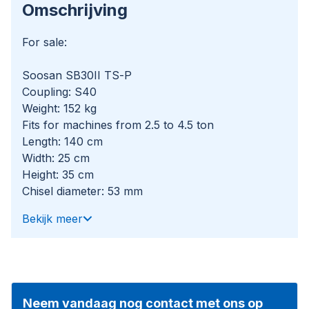
Omschrijving
For sale:
Soosan SB30II TS-P
Coupling: S40
Weight: 152 kg
Fits for machines from 2.5 to 4.5 ton
Length: 140 cm
Width: 25 cm
Height: 35 cm
Chisel diameter: 53 mm
Impact rate: 1.100 b.p.m.
Bekijk meer
Of course, we have more pictures and
information available, and we are looking forward
to helping you.
Neem vandaag nog contact met ons op
Worldwide delivery is possible!