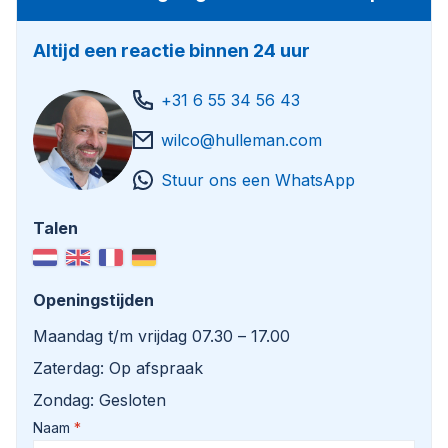
For more information, please contact:
Altijd een reactie binnen 24 uur
Office: 0031-527246140
+31 6 55 34 56 43
E-mail: info@hulleman.com
wilco@hulleman.com
Web; www.hulleman.com
Stuur ons een WhatsApp
Hulleman Trucks B.V.
D.P.A. Weeversstraat 2
Talen
8316 GG Marknesse – Holland
Openingstijden
Maandag t/m vrijdag 07.30 – 17.00
Zaterdag: Op afspraak
Zondag: Gesloten
Naam