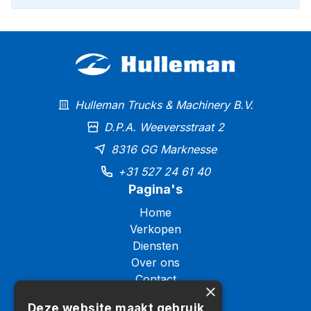
Hulleman Trucks & Machinery B.V.
D.P.A. Weeversstraat 2
8316 GG Marknesse
+31 527 24 61 40
Pagina's
Home
Verkopen
Diensten
Over ons
Contact
×
Logistiek
Deze website maakt gebruik