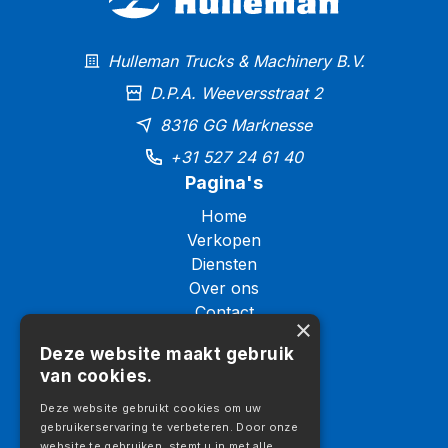
Hulleman Trucks & Machinery B.V.
D.P.A. Weeversstraat 2
8316 GG Marknesse
+31 527 24 61 40
Pagina's
Home
Verkopen
Diensten
Over ons
Contact
×
Logistiek
Deze website maakt gebruik
Galerij
van cookies.
Vacatures
Aanbod
Deze website gebruikt cookies om uw
gebruikerservaring te verbeteren. Door onze
Aanbod
website te gebruiken, stemt u in met alle