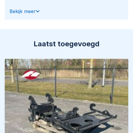
Worldwide delivery is possible!
Bekijk meer
For more information, please contact:
Office: 0031-527246140
E-mail: info@hulleman.com
Web: www.hulleman.com
Laatst toegevoegd
Hulleman Trucks B.V.
D.P.A. Weeversstraat 2
8316 GG Marknesse – Holland