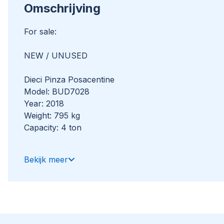
Omschrijving
For sale:
NEW / UNUSED
Dieci Pinza Posacentine
Model: BUD7028
Year: 2018
Weight: 795 kg
Capacity: 4 ton
Clamp for concrete curbs and elements.
Bekijk meer
Equipment designed to position the centering arches 
tunnel support arches.
The possibility of rotating and tilting maximizes the p
operations.
The centering handler can be adjusted to adapt to th
arches.