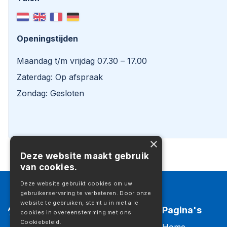
Openingstijden
Maandag t/m vrijdag 07.30 – 17.00
Zaterdag: Op afspraak
Zondag: Gesloten
×
Deze website maakt gebruik
van cookies.
Deze website gebruikt cookies om uw
gebruikerservaring te verbeteren. Door onze
website te gebruiken, stemt u in met alle
Pagina's
cookies in overeenstemming met ons
Cookiebeleid.